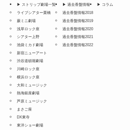
▶︎ ストリップ劇場一覧
▶︎ 過去香盤情報
▶︎ コラム
ライブシアター栗橋
過去香盤情報2018
蕨ミニ劇場
過去香盤情報2019
浅草ロック座
過去香盤情報2020
シアター上野
過去香盤情報2021
池袋ミカド劇場
過去香盤情報2022
新宿ニューアート
渋谷道頓堀劇場
川崎ロック座
横浜ロック座
大和ミュージック
熱海銀座劇場
芦原ミュージック
まさご座
DX東寺
東洋ショー劇場