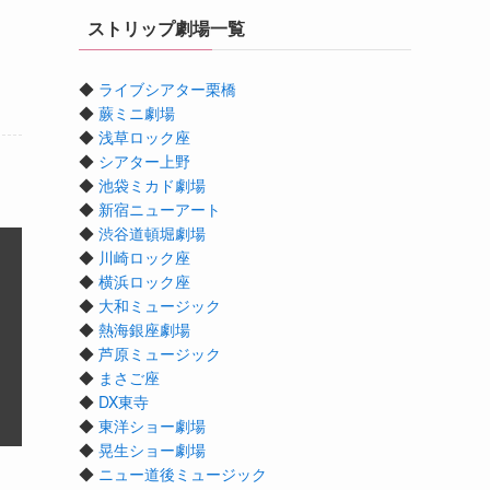
ストリップ劇場一覧
◆
ライブシアター栗橋
◆
蕨ミニ劇場
◆
浅草ロック座
◆
シアター上野
◆
池袋ミカド劇場
◆
新宿ニューアート
◆
渋谷道頓堀劇場
◆
川崎ロック座
◆
横浜ロック座
◆
大和ミュージック
◆
熱海銀座劇場
◆
芦原ミュージック
◆
まさご座
◆
DX東寺
◆
東洋ショー劇場
◆
晃生ショー劇場
◆
ニュー道後ミュージック