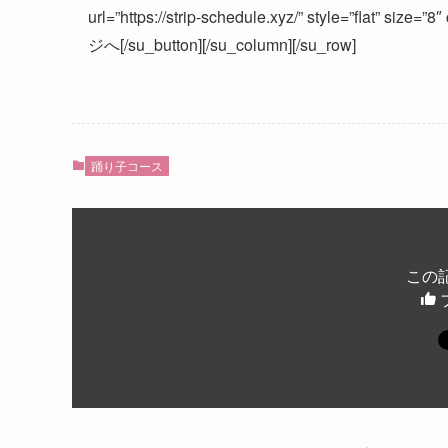
url=”https://strip-schedule.xyz/” style=”flat” s
ジへ[/su_button][/su_column][/su_row]
踊り子コース
この