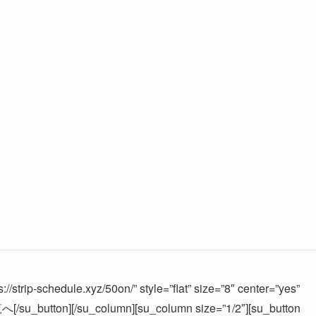
//strip-schedule.xyz/50on/” style=”flat” size=”8″ center=”yes”
u_button][/su_column][su_column size=”1/2″][su_button