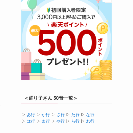
＜踊り子さん 50音一覧＞
▷
あ行
▷
か行
▷
さ行
▷
た行
▷
な行
▷
は行
▷
ま行
▷
や行
▷
ら行
▷
わ行