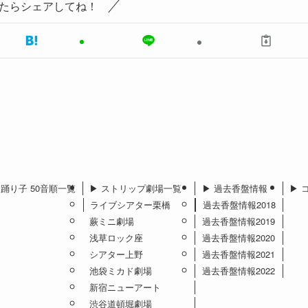
たらシェアしてね！
︎ 踊り子 50音順一覧
▶︎ ストリップ劇場一覧
▶︎ 過去香盤情報
▶︎
ライブシアター栗橋
過去香盤情報2018
蕨ミニ劇場
過去香盤情報2019
浅草ロック座
過去香盤情報2020
シアター上野
過去香盤情報2021
池袋ミカド劇場
過去香盤情報2022
新宿ニューアート
渋谷道頓堀劇場