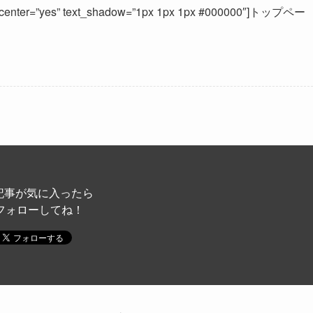
ize=”8″ center=”yes” text_shadow=”1px 1px 1px #000000″]トップペー
記事が気に入ったら
フォローしてね！