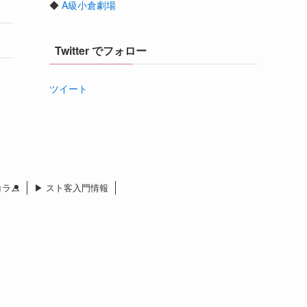
◆
A級小倉劇場
Twitter でフォロー
ツイート
 コラム
▶︎ スト客入門情報