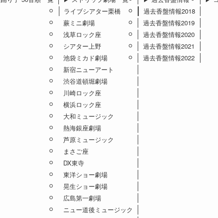
ライブシアター栗橋
過去香盤情報2018
蕨ミニ劇場
過去香盤情報2019
浅草ロック座
過去香盤情報2020
シアター上野
過去香盤情報2021
池袋ミカド劇場
過去香盤情報2022
新宿ニューアート
渋谷道頓堀劇場
川崎ロック座
横浜ロック座
大和ミュージック
熱海銀座劇場
芦原ミュージック
まさご座
DX東寺
東洋ショー劇場
晃生ショー劇場
広島第一劇場
ニュー道後ミュージック