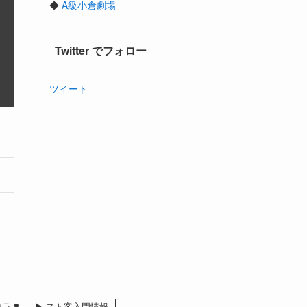
◆
A級小倉劇場
Twitter でフォロー
ツイート
 コラム
▶︎ スト客入門情報