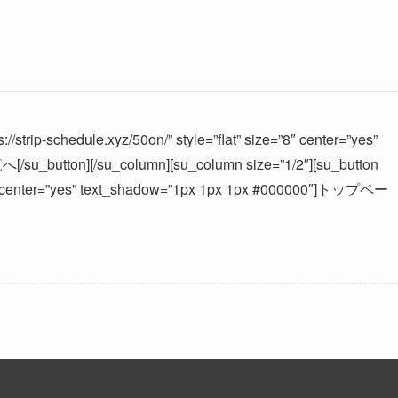
//strip-schedule.xyz/50on/” style=”flat” size=”8″ center=”yes”
u_button][/su_column][su_column size=”1/2″][su_button
ize=”8″ center=”yes” text_shadow=”1px 1px 1px #000000″]トップペー