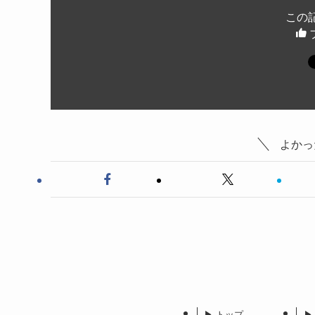
この
よかっ
▶︎ トップ
▶