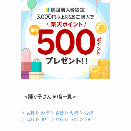
＜踊り子さん 50音一覧＞
▷
あ行
▷
か行
▷
さ行
▷
た行
▷
な行
▷
は行
▷
ま行
▷
や行
▷
ら行
▷
わ行