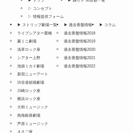
▶︎ トップ
▶︎ 踊り子 50音順一覧
▷ コンセプト
▷ 情報提供フォーム
▶︎ ストリップ劇場一覧
▶︎ 過去香盤情報
▶︎ コラム
ライブシアター栗橋
過去香盤情報2018
蕨ミニ劇場
過去香盤情報2019
浅草ロック座
過去香盤情報2020
シアター上野
過去香盤情報2021
池袋ミカド劇場
過去香盤情報2022
新宿ニューアート
渋谷道頓堀劇場
川崎ロック座
横浜ロック座
大和ミュージック
熱海銀座劇場
芦原ミュージック
まさご座