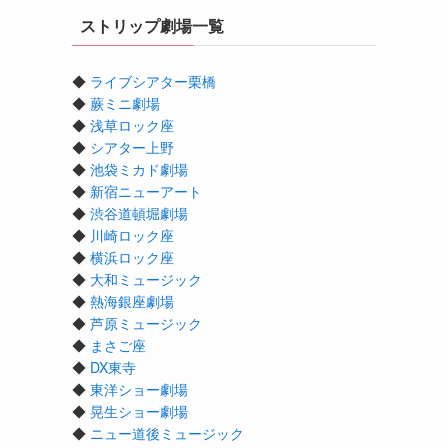
ストリップ劇場一覧
◆
ライブシアター栗橋
◆
蕨ミニ劇場
◆
浅草ロック座
◆
シアター上野
◆
池袋ミカド劇場
◆
新宿ニューアート
◆
渋谷道頓堀劇場
◆
川崎ロック座
◆
横浜ロック座
◆
大和ミュージック
◆
熱海銀座劇場
◆
芦原ミュージック
◆
まさご座
◆
DX東寺
◆
東洋ショー劇場
◆
晃生ショー劇場
◆
ニュー道後ミュージック