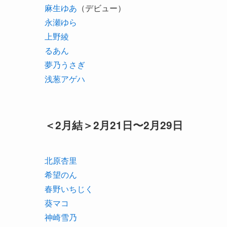
麻生ゆあ
（デビュー）
永瀬ゆら
上野綾
るあん
夢乃うさぎ
浅葱アゲハ
＜2月結＞2月21日〜2月29日
北原杏里
希望のん
春野いちじく
葵マコ
神崎雪乃