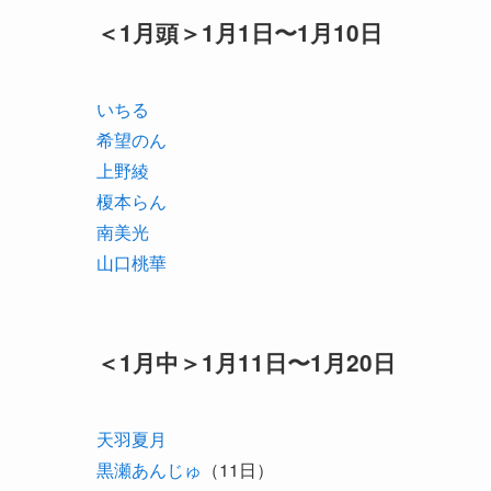
＜1月頭＞1月1日〜1月10日
いちる
希望のん
上野綾
榎本らん
南美光
山口桃華
＜1月中＞1月11日〜1月20日
天羽夏月
黒瀬あんじゅ
（11日）