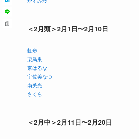
かすみ玲
＜2月頭＞2月1日〜2月10日
虹歩
栗鳥巣
京はるな
宇佐美なつ
南美光
さくら
＜2月中＞2月11日〜2月20日