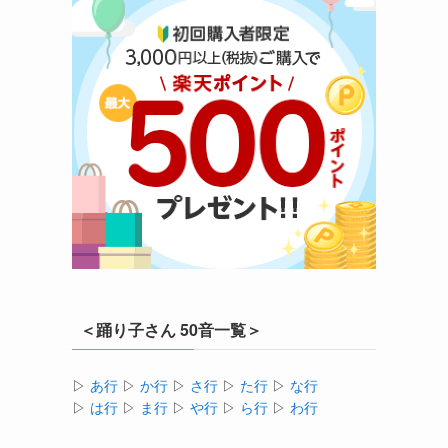
＜踊り子さん 50音一覧＞
▷
あ行
▷
か行
▷
さ行
▷
た行
▷
な行
▷
は行
▷
ま行
▷
や行
▷
ら行
▷
わ行