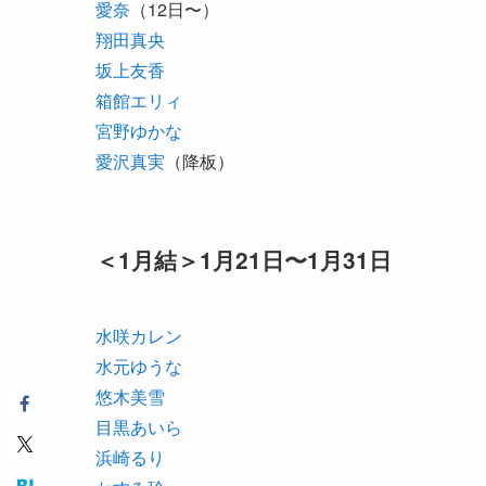
愛奈
（12日〜）
翔田真央
坂上友香
箱館エリィ
宮野ゆかな
愛沢真実
（降板）
＜1月結＞1月21日〜1月31日
水咲カレン
水元ゆうな
悠木美雪
目黒あいら
浜崎るり