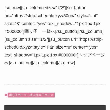
[su_row][su_column size=”1/2″][su_button
url=”https://strip-schedule.xyz/50on/” style=”flat”
size=”8″ center=”yes” text_shadow=”1px 1px 1px
#000000″]踊り子 一覧へ[/su_button][/su_column]
[su_column size=”1/2″][su_button url=”https://strip-
schedule.xyz/” style=”flat” size=”8″ center=”yes”
text_shadow=”1px 1px 1px #000000″]トップページ
へ[/su_button][/su_column][/su_row]
踊り子コース
過去踊り子コース