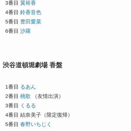
3番目
翼裕香
4番目
鈴香音色
5番目
豊田愛菜
6番目
沙羅
渋谷道頓堀劇場 香盤
1番目
るあん
2番目
桃歌
（友情出演）
3番目
くるる
4番目 結奈美子（限定復帰）
5番目
春野いちじく