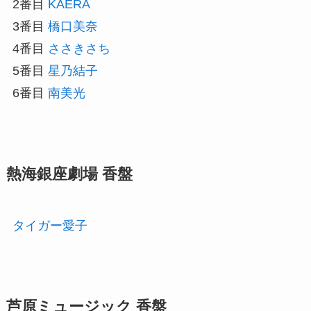
2番目
KAERA
3番目
橋口美奈
4番目
ささきさち
5番目
星乃結子
6番目
南美光
熱海銀座劇場 香盤
タイガー愛子
芦原ミュージック 香盤