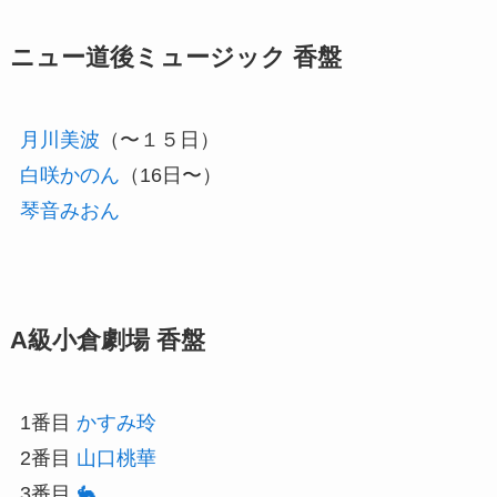
ニュー道後ミュージック 香盤
月川美波
（〜１５日）
白咲かのん
（16日〜）
琴音みおん
A級小倉劇場 香盤
1番目
かすみ玲
2番目
山口桃華
3番目
🐇