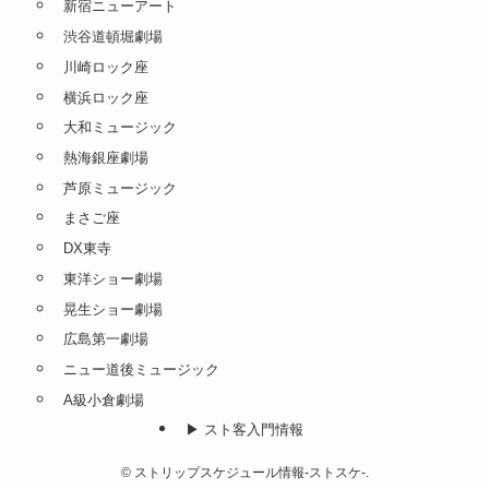
新宿ニューアート
渋谷道頓堀劇場
川崎ロック座
横浜ロック座
大和ミュージック
熱海銀座劇場
芦原ミュージック
まさご座
DX東寺
東洋ショー劇場
晃生ショー劇場
広島第一劇場
ニュー道後ミュージック
A級小倉劇場
▶︎ スト客入門情報
©
ストリップスケジュール情報-ストスケ-.