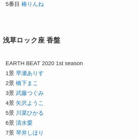
5番目
椿りんね
浅草ロック座 香盤
EARTH BEAT 2020 1st season
1景
早瀬ありす
2景
橋下まこ
3景
武藤つぐみ
4景
矢沢ようこ
5景
川菜ひかる
6景
清水愛
7景
琴井しほり