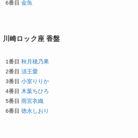
6番目
金魚
川崎ロック座 香盤
1番目
秋月穂乃果
2番目
須王愛
3番目
小室りりか
4番目
木葉ちひろ
5番目
雨宮衣織
6番目
徳永しおり