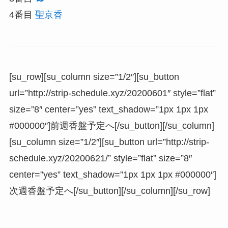
4番目
聖京香
[su_row][su_column size=”1/2″][su_button
url=”http://strip-schedule.xyz/20200601″ style=”flat”
size=”8″ center=”yes” text_shadow=”1px 1px 1px
#000000″]前週香盤予定へ[/su_button][/su_column]
[su_column size=”1/2″][su_button url=”http://strip-
schedule.xyz/20200621/” style=”flat” size=”8″
center=”yes” text_shadow=”1px 1px 1px #000000″]
次週香盤予定へ[/su_button][/su_column][/su_row]