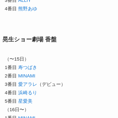
3番目
ALLIY
4番目
熊野あゆ
晃生ショー劇場 香盤
（〜15日）
1番目
寿つばき
2番目
MINAMI
3番目
愛アラレ
（デビュー）
4番目
浜崎るり
5番目
星愛美
（16日〜）
1番目
MINAMI