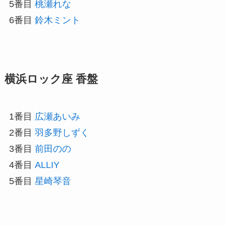
5番目
桃瀬れな
6番目
鈴木ミント
横浜ロック座 香盤
1番目
広瀬あいみ
2番目
羽多野しずく
3番目
前田のの
4番目
ALLIY
5番目
星崎琴音