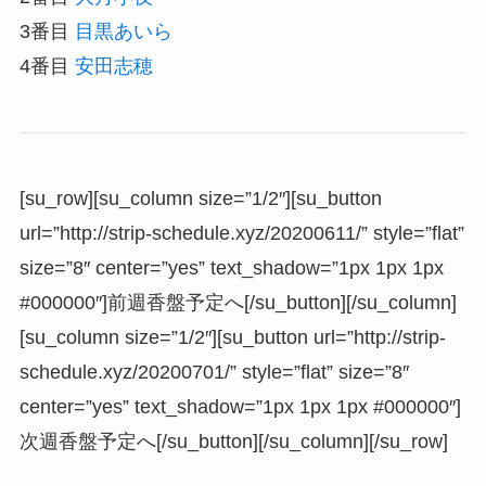
3番目
目黒あいら
4番目
安田志穂
[su_row][su_column size=”1/2″][su_button
url=”http://strip-schedule.xyz/20200611/” style=”flat”
size=”8″ center=”yes” text_shadow=”1px 1px 1px
#000000″]前週香盤予定へ[/su_button][/su_column]
[su_column size=”1/2″][su_button url=”http://strip-
schedule.xyz/20200701/” style=”flat” size=”8″
center=”yes” text_shadow=”1px 1px 1px #000000″]
次週香盤予定へ[/su_button][/su_column][/su_row]