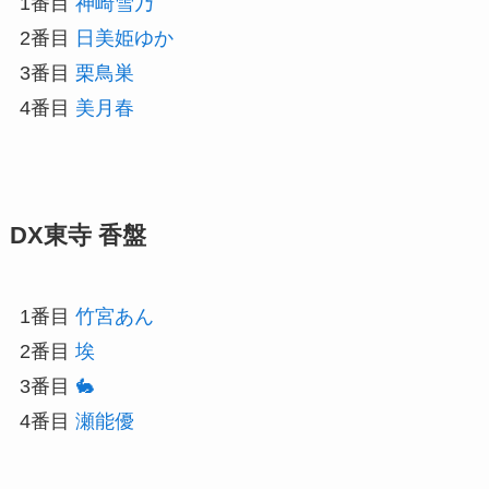
1番目
神崎雪乃
2番目
日美姫ゆか
3番目
栗鳥巣
4番目
美月春
DX東寺 香盤
1番目
竹宮あん
2番目
埃
3番目
🐇
4番目
瀬能優