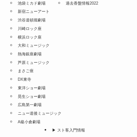
池袋ミカド劇場
過去香盤情報2022
新宿ニューアート
渋谷道頓堀劇場
川崎ロック座
横浜ロック座
大和ミュージック
熱海銀座劇場
芦原ミュージック
まさご座
DX東寺
東洋ショー劇場
晃生ショー劇場
広島第一劇場
ニュー道後ミュージック
A級小倉劇場
▶︎ スト客入門情報