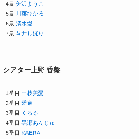
4景
矢沢ようこ
5景
川菜ひかる
6景
清水愛
7景
琴井しほり
シアター上野 香盤
1番目
三枝美憂
2番目
愛奈
3番目
くるる
4番目
黒瀬あんじゅ
5番目
KAERA