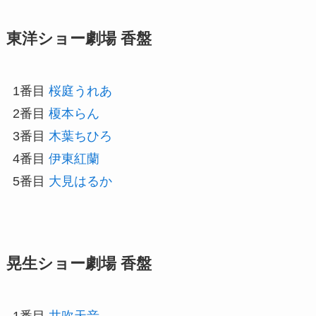
東洋ショー劇場 香盤
1番目
桜庭うれあ
2番目
榎本らん
3番目
木葉ちひろ
4番目
伊東紅蘭
5番目
大見はるか
晃生ショー劇場 香盤
1番目
井吹天音