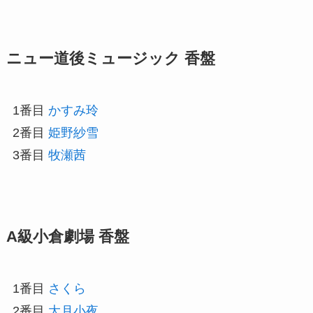
ニュー道後ミュージック 香盤
1番目
かすみ玲
2番目
姫野紗雪
3番目
牧瀬茜
A級小倉劇場 香盤
1番目
さくら
2番目
大月小夜