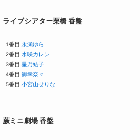
ライブシアター栗橋 香盤
1番目
永瀬ゆら
2番目
水咲カレン
3番目
星乃結子
4番目
御幸奈々
5番目
小宮山せりな
蕨ミニ劇場 香盤