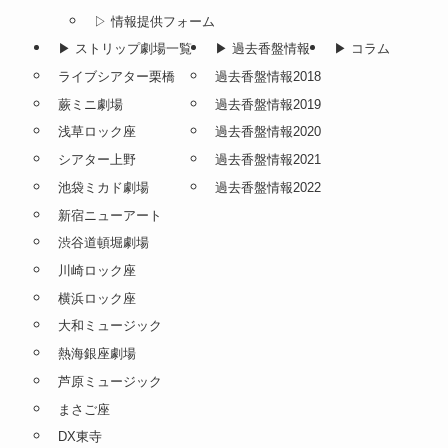
▷ 情報提供フォーム
▶︎ ストリップ劇場一覧
▶︎ 過去香盤情報
▶︎ コラム
ライブシアター栗橋
過去香盤情報2018
蕨ミニ劇場
過去香盤情報2019
浅草ロック座
過去香盤情報2020
シアター上野
過去香盤情報2021
池袋ミカド劇場
過去香盤情報2022
新宿ニューアート
渋谷道頓堀劇場
川崎ロック座
横浜ロック座
大和ミュージック
熱海銀座劇場
芦原ミュージック
まさご座
DX東寺