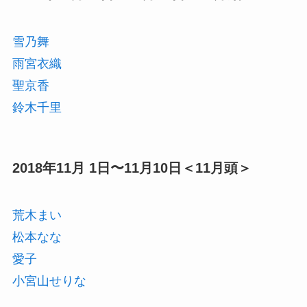
雪乃舞
雨宮衣織
聖京香
鈴木千里
2018年11月 1日〜11月10日＜11月頭＞
荒木まい
松本なな
愛子
小宮山せりな