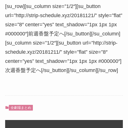
[su_row][su_column size=”1/2″][su_button
url=”http://strip-schedule.xyz/20181121/” style=”flat”
size=”8″ center=”yes” text_shadow=”1px 1px 1px
#000000″]前週香盤予定へ[/su_button][/su_column]
[su_column size=”1/2″][su_button url=”http://strip-
schedule.xyz/20181211/” style=”flat” size=”8″
center=”yes” text_shadow=”1px 1px 1px #000000″]
次週香盤予定へ[/su_button][/su_column][/su_row]
全劇場まとめ