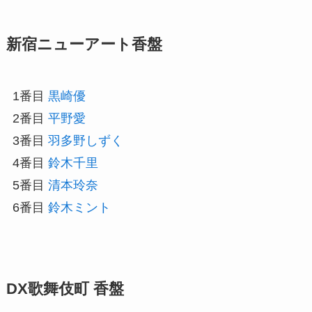
新宿ニューアート香盤
1番目
黒崎優
2番目
平野愛
3番目
羽多野しずく
4番目
鈴木千里
5番目
清本玲奈
6番目
鈴木ミント
DX歌舞伎町 香盤