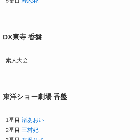
5番目
寿恋花
DX東寺 香盤
素人大会
東洋ショー劇場 香盤
1番目
渚あおい
2番目
三村妃
3番目
有沢りさ