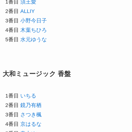
1番目
須王愛
2番目
ALLIY
3番目
小野今日子
4番目
木葉ちひろ
5番目
水元ゆうな
大和ミュージック 香盤
1番目
いちる
2番目
鏡乃有栖
3番目
さつき楓
4番目
京はるな