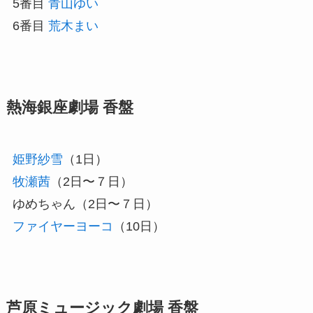
5番目
青山ゆい
6番目
荒木まい
熱海銀座劇場 香盤
姫野紗雪
（1日）
牧瀬茜
（2日〜７日）
ゆめちゃん（2日〜７日）
ファイヤーヨーコ
（10日）
芦原ミュージック劇場 香盤