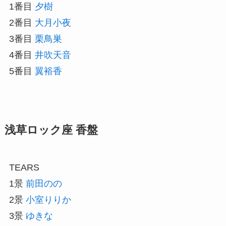
1番目
夕樹
2番目
大月小夜
3番目
栗鳥巣
4番目
井吹天音
5番目
翼裕香
浅草ロック座 香盤
TEARS
1景
前田のの
2景
小室りりか
3景
ゆきな