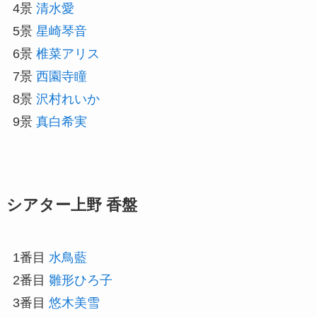
4景
清水愛
5景
星崎琴音
6景
椎菜アリス
7景
西園寺瞳
8景
沢村れいか
9景
真白希実
シアター上野 香盤
1番目
水鳥藍
2番目
雛形ひろ子
3番目
悠木美雪