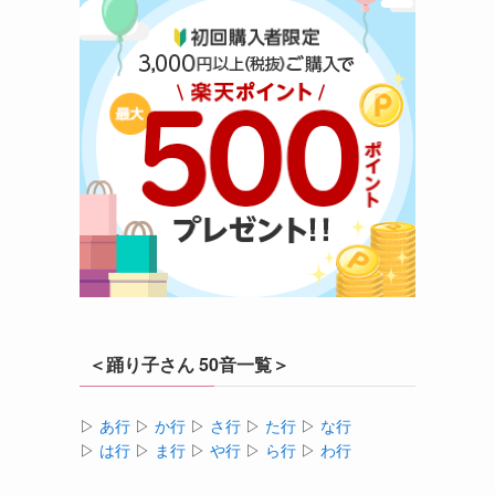
＜踊り子さん 50音一覧＞
▷
あ行
▷
か行
▷
さ行
▷
た行
▷
な行
▷
は行
▷
ま行
▷
や行
▷
ら行
▷
わ行