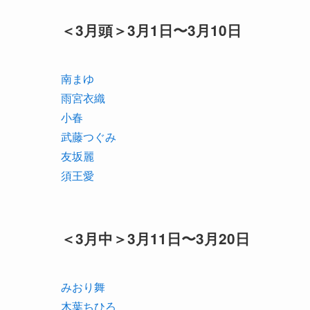
＜3月頭＞3月1日〜3月10日
南まゆ
雨宮衣織
小春
武藤つぐみ
友坂麗
須王愛
＜3月中＞3月11日〜3月20日
みおり舞
木葉ちひろ