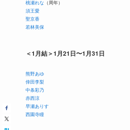
桃瀬れな
（周年）
須王愛
聖京香
若林美保
＜1月結＞1月21日〜1月31日
熊野あゆ
倖田李梨
中条彩乃
赤西涼
早瀬ありす
西園寺瞳