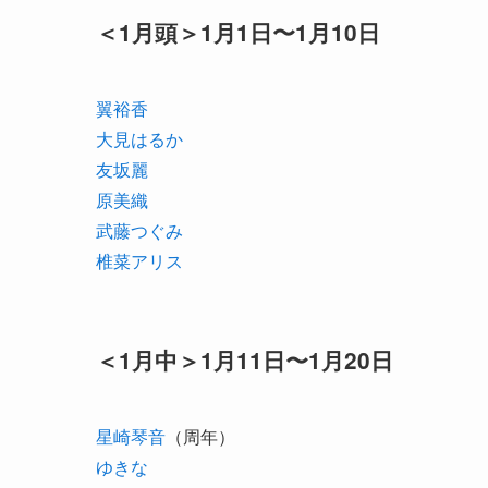
＜1月頭＞1月1日〜1月10日
翼裕香
大見はるか
友坂麗
原美織
武藤つぐみ
椎菜アリス
＜1月中＞1月11日〜1月20日
星崎琴音
（周年）
ゆきな