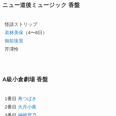
ニュー道後ミュージック 香盤
怪談ストリップ
若林美保
（4〜8日）
御前珠里
芹澤怜
A級小倉劇場 香盤
1番目
寿つばき
2番目
大月小夜
3番目
神崎雪乃