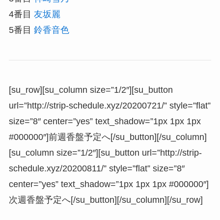
4番目
友坂麗
5番目
鈴香音色
[su_row][su_column size=”1/2″][su_button
url=”http://strip-schedule.xyz/20200721/” style=”flat”
size=”8″ center=”yes” text_shadow=”1px 1px 1px
#000000″]前週香盤予定へ[/su_button][/su_column]
[su_column size=”1/2″][su_button url=”http://strip-
schedule.xyz/20200811/” style=”flat” size=”8″
center=”yes” text_shadow=”1px 1px 1px #000000″]
次週香盤予定へ[/su_button][/su_column][/su_row]