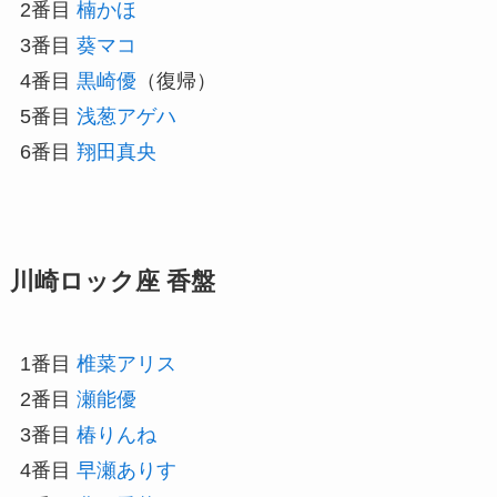
2番目
楠かほ
3番目
葵マコ
4番目
黒崎優
（復帰）
5番目
浅葱アゲハ
6番目
翔田真央
川崎ロック座 香盤
1番目
椎菜アリス
2番目
瀬能優
3番目
椿りんね
4番目
早瀬ありす