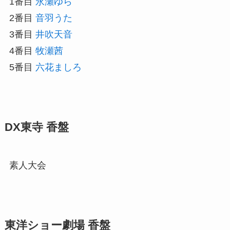
1番目
永瀬ゆら
2番目
音羽うた
3番目
井吹天音
4番目
牧瀬茜
5番目
六花ましろ
DX東寺 香盤
素人大会
東洋ショー劇場 香盤