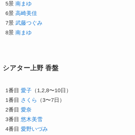
5景
南まゆ
6景
高崎美佳
7景
武藤つぐみ
8景
南まゆ
シアター上野 香盤
1番目
愛子
（1,2,8〜10日）
1番目
さくら
（3〜7日）
2番目
愛奈
3番目
悠木美雪
4番目
愛野いづみ