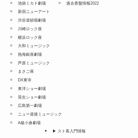
池袋ミカド劇場
過去香盤情報2022
新宿ニューアート
渋谷道頓堀劇場
川崎ロック座
横浜ロック座
大和ミュージック
熱海銀座劇場
芦原ミュージック
まさご座
DX東寺
東洋ショー劇場
晃生ショー劇場
広島第一劇場
ニュー道後ミュージック
A級小倉劇場
▶︎ スト客入門情報