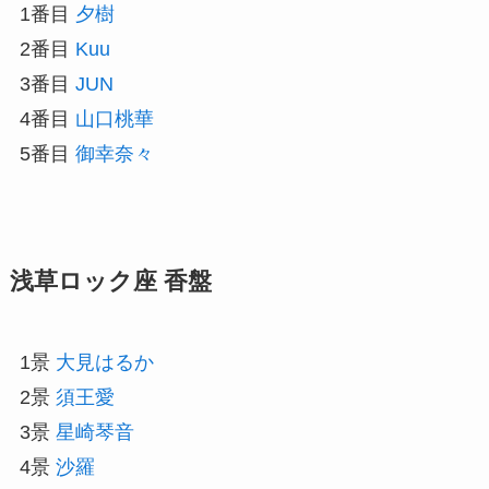
1番目
夕樹
2番目
Kuu
3番目
JUN
4番目
山口桃華
5番目
御幸奈々
浅草ロック座 香盤
1景
大見はるか
2景
須王愛
3景
星崎琴音
4景
沙羅